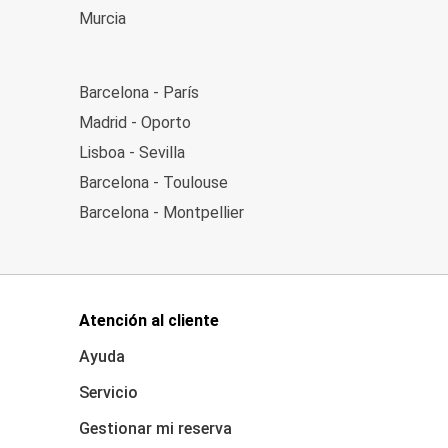
en Europa y para 2050 en todo el mundo. Además,
Murcia
ts.
Barcelona - París
 tu equipaje necesario. Cada pasajero puede subir al
Madrid - Oporto
ecen otros servicios como WiFi a bordo, espacio
Lisboa - Sevilla
a app intuitiva y nuestra plataforma de reservas
aja con comodidad y estilo con todo tu equipaje
Barcelona - Toulouse
Barcelona - Montpellier
Atención al cliente
Ayuda
Servicio
Gestionar mi reserva