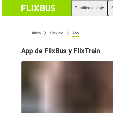
Planifica tu viaje
Inicio
Servicio
App
App de FlixBus y FlixTrain