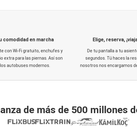
u comodidad en marcha
Elige, reserva, ¡viaja
te con Wi-Fi gratuito, enchufes y
De tu pantalla a tu asient
o extra para las piernas. Así son
segundos. Tú haces la res
los autobuses modernos.
nosotros nos encargamos del
ianza de más de 500 millones d