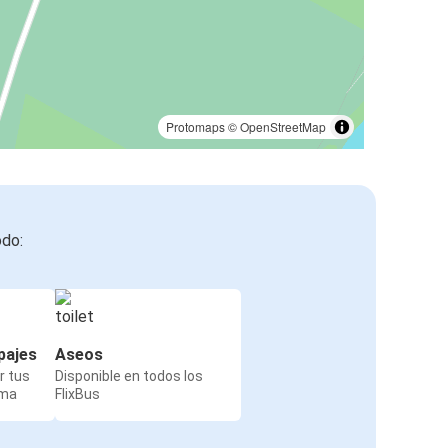
Protomaps
©
OpenStreetMap
odo:
pajes
Aseos
r tus
Disponible en todos los
rma
FlixBus