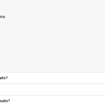
nto
alis?
salis?