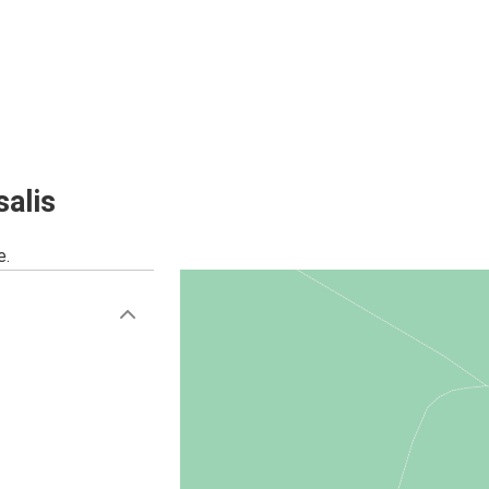
salis
e.