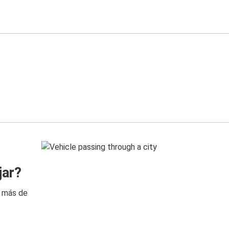
jar?
n más de