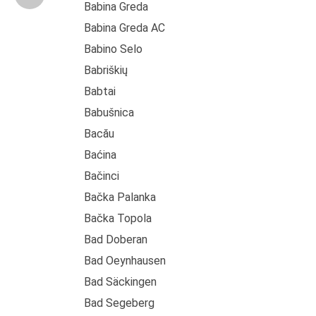
Babina Greda
Babina Greda AC
Babino Selo
Babriškių
Babtai
Babušnica
Bacău
Baćina
Bačinci
Bačka Palanka
Bačka Topola
Bad Doberan
Bad Oeynhausen
Bad Säckingen
Bad Segeberg