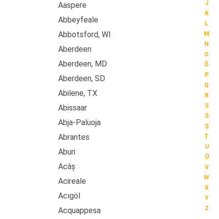
J
Aaspere
K
Abbeyfeale
L
Abbotsford, WI
M
N
Aberdeen
O
Aberdeen, MD
Õ
P
Aberdeen, SD
Q
Abilene, TX
R
S
Abissaar
Ś
Abja-Paluoja
Ș
Abrantes
T
U
Aburi
Ū
Acâș
V
W
Acireale
X
Acıgöl
Y
Z
Acquappesa