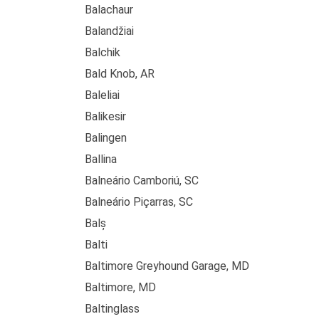
Balachaur
Balandžiai
Balchik
Bald Knob, AR
Baleliai
Balikesir
Balingen
Ballina
Balneário Camboriú, SC
Balneário Piçarras, SC
Balș
Balti
Baltimore Greyhound Garage, MD
Baltimore, MD
Baltinglass