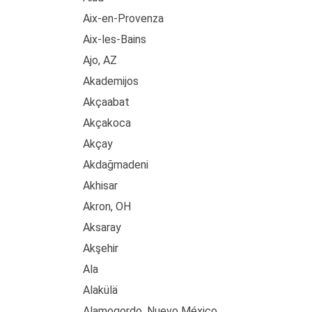
Aix-en-Provenza
Aix-les-Bains
Ajo, AZ
Akademijos
Akçaabat
Akçakoca
Akçay
Akdağmadeni
Akhisar
Akron, OH
Aksaray
Akşehir
Ala
Alakülä
Alamogordo, Nuevo México