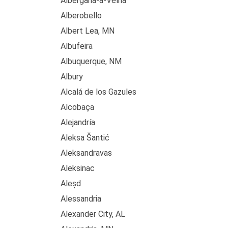
Albergaria-a-Velha
Alberobello
Albert Lea, MN
Albufeira
Albuquerque, NM
Albury
Alcalá de los Gazules
Alcobaça
Alejandría
Aleksa Šantić
Aleksandravas
Aleksinac
Aleșd
Alessandria
Alexander City, AL