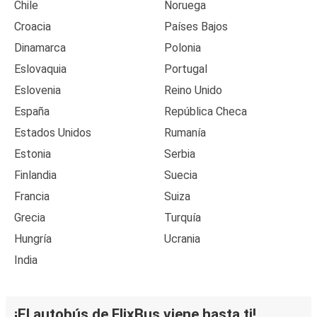
Chile
Noruega
Croacia
Países Bajos
Dinamarca
Polonia
Eslovaquia
Portugal
Eslovenia
Reino Unido
España
República Checa
Estados Unidos
Rumanía
Estonia
Serbia
Finlandia
Suecia
Francia
Suiza
Grecia
Turquía
Hungría
Ucrania
India
¡El autobús de FlixBus viene hasta ti!