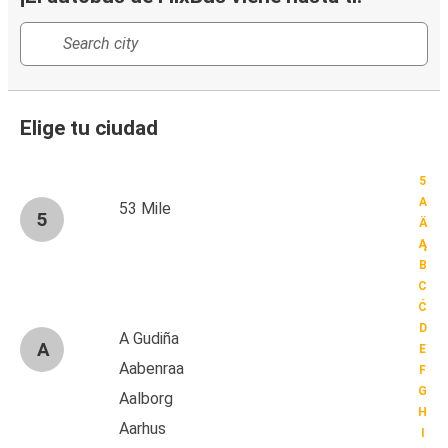
Elige tu ciudad
5
A
53 Mile
5
Ä
Ą
B
C
Ć
D
A Gudiña
A
E
Aabenraa
F
G
Aalborg
H
Aarhus
I