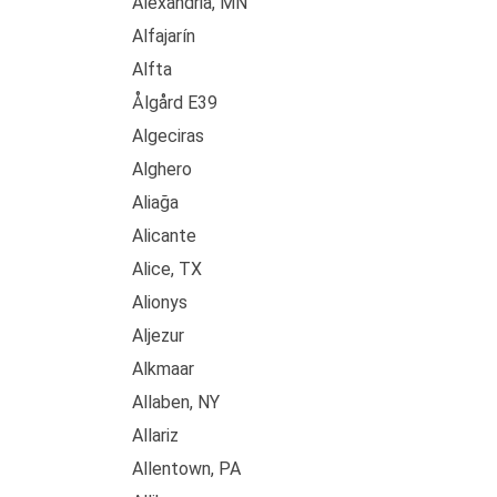
Alexandria, MN
Alfajarín
Alfta
Ålgård E39
Algeciras
Alghero
Aliağa
Alicante
Alice, TX
Alionys
Aljezur
Alkmaar
Allaben, NY
Allariz
Allentown, PA