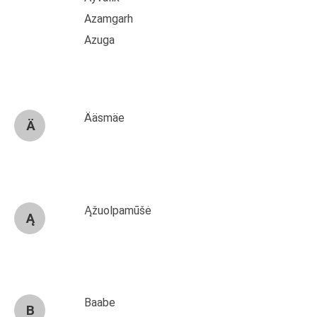
Azamgarh
Azuga
Ääsmäe
Ä
Ąžuolpamūšė
Ą
Baabe
B