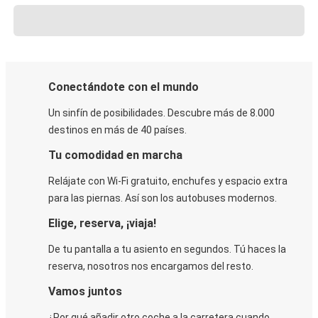
Conectándote con el mundo
Un sinfín de posibilidades. Descubre más de 8.000
destinos en más de 40 países.
Tu comodidad en marcha
Relájate con Wi-Fi gratuito, enchufes y espacio extra
para las piernas. Así son los autobuses modernos.
Elige, reserva, ¡viaja!
De tu pantalla a tu asiento en segundos. Tú haces la
reserva, nosotros nos encargamos del resto.
Vamos juntos
¿Por qué añadir otro coche a la carretera cuando