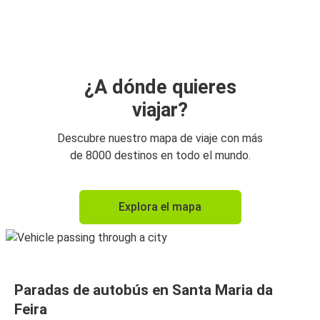
Aeropuerto de Madrid Barajas
Santa Maria da Feira
Bilbao
Santa Maria da Feira
¿A dónde quieres
viajar?
Descubre nuestro mapa de viaje con más
de 8000 destinos en todo el mundo.
Explora el mapa
Paradas de autobús en Santa Maria da
Feira