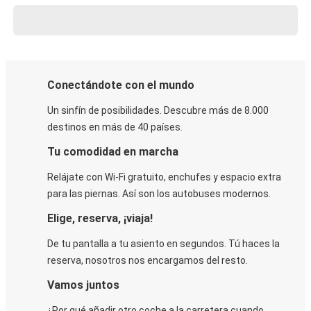
Conectándote con el mundo
Un sinfín de posibilidades. Descubre más de 8.000
destinos en más de 40 países.
Tu comodidad en marcha
Relájate con Wi-Fi gratuito, enchufes y espacio extra
para las piernas. Así son los autobuses modernos.
Elige, reserva, ¡viaja!
De tu pantalla a tu asiento en segundos. Tú haces la
reserva, nosotros nos encargamos del resto.
Vamos juntos
¿Por qué añadir otro coche a la carretera cuando