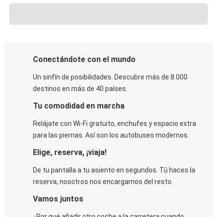
Conectándote con el mundo
Un sinfín de posibilidades. Descubre más de 8.000
destinos en más de 40 países.
Tu comodidad en marcha
Relájate con Wi-Fi gratuito, enchufes y espacio extra
para las piernas. Así son los autobuses modernos.
Elige, reserva, ¡viaja!
De tu pantalla a tu asiento en segundos. Tú haces la
reserva, nosotros nos encargamos del resto.
Vamos juntos
¿Por qué añadir otro coche a la carretera cuando