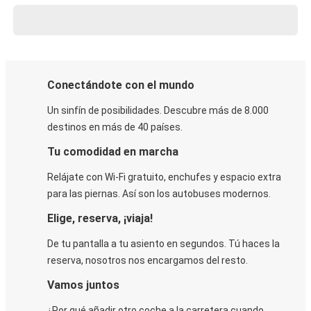
Conectándote con el mundo
Un sinfín de posibilidades. Descubre más de 8.000
destinos en más de 40 países.
Tu comodidad en marcha
Relájate con Wi-Fi gratuito, enchufes y espacio extra
para las piernas. Así son los autobuses modernos.
Elige, reserva, ¡viaja!
De tu pantalla a tu asiento en segundos. Tú haces la
reserva, nosotros nos encargamos del resto.
Vamos juntos
¿Por qué añadir otro coche a la carretera cuando