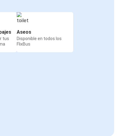
pajes
Aseos
r tus
Disponible en todos los
rma
FlixBus