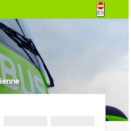
ES
ienne