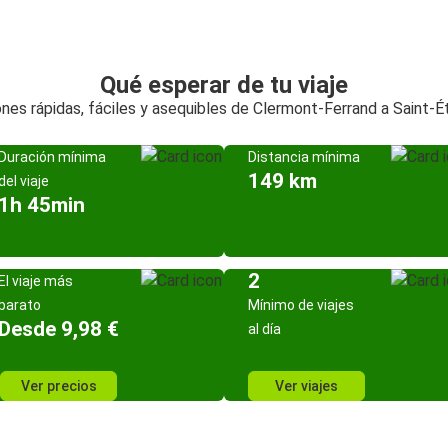
Qué esperar de tu viaje
nes rápidas, fáciles y asequibles de Clermont-Ferrand a Saint-É
Duración mínima
Distancia mínima
149 km
del viaje
1h 45min
2
El viaje más
barato
Mínimo de viajes
Desde 9,98 €
al día
Ver precios
Ver viajes