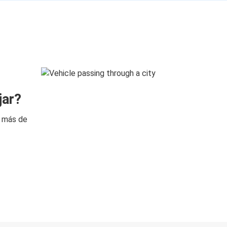
jar?
n más de