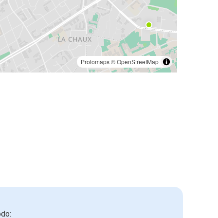
Protomaps
©
OpenStreetMap
odo: