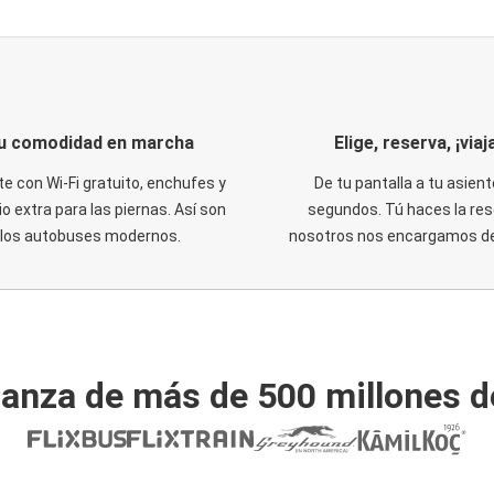
u comodidad en marcha
Elige, reserva, ¡viaja
te con Wi-Fi gratuito, enchufes y
De tu pantalla a tu asient
o extra para las piernas. Así son
segundos. Tú haces la res
los autobuses modernos.
nosotros nos encargamos del
ianza de más de 500 millones d