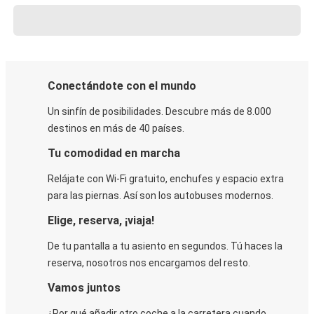
Conectándote con el mundo
Un sinfín de posibilidades. Descubre más de 8.000
destinos en más de 40 países.
Tu comodidad en marcha
Relájate con Wi-Fi gratuito, enchufes y espacio extra
para las piernas. Así son los autobuses modernos.
Elige, reserva, ¡viaja!
De tu pantalla a tu asiento en segundos. Tú haces la
reserva, nosotros nos encargamos del resto.
Vamos juntos
¿Por qué añadir otro coche a la carretera cuando