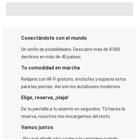
Conectándote con el mundo
Un sinfín de posibilidades. Descubre más de 8.000
destinos en más de 40 países.
Tu comodidad en marcha
Relájate con Wi-Fi gratuito, enchufes y espacio extra
para las piernas. Así son los autobuses modernos.
Elige, reserva, ¡viaja!
De tu pantalla a tu asiento en segundos. Tú haces la
reserva, nosotros nos encargamos del resto.
Vamos juntos
¿Por qué añadir otro coche a la carretera cuando