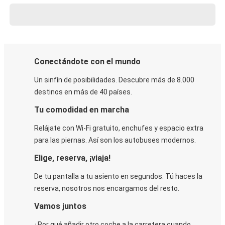
Conectándote con el mundo
Un sinfín de posibilidades. Descubre más de 8.000
destinos en más de 40 países.
Tu comodidad en marcha
Relájate con Wi-Fi gratuito, enchufes y espacio extra
para las piernas. Así son los autobuses modernos.
Elige, reserva, ¡viaja!
De tu pantalla a tu asiento en segundos. Tú haces la
reserva, nosotros nos encargamos del resto.
Vamos juntos
¿Por qué añadir otro coche a la carretera cuando