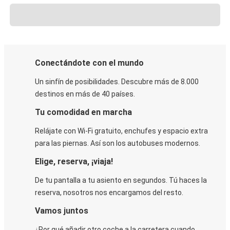
Conectándote con el mundo
Un sinfín de posibilidades. Descubre más de 8.000
destinos en más de 40 países.
Tu comodidad en marcha
Relájate con Wi-Fi gratuito, enchufes y espacio extra
para las piernas. Así son los autobuses modernos.
Elige, reserva, ¡viaja!
De tu pantalla a tu asiento en segundos. Tú haces la
reserva, nosotros nos encargamos del resto.
Vamos juntos
¿Por qué añadir otro coche a la carretera cuando