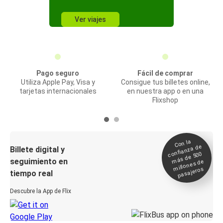
Ver viajes
Pago seguro
Fácil de comprar
Utiliza Apple Pay, Visa y
Consigue tus billetes online,
tarjetas internacionales
en nuestra app o en una
Flixshop
Con la
confianza de
Billete digital y
más de 500
seguimiento en
millones de
pasajeros
tiempo real
Descubre la App de Flix