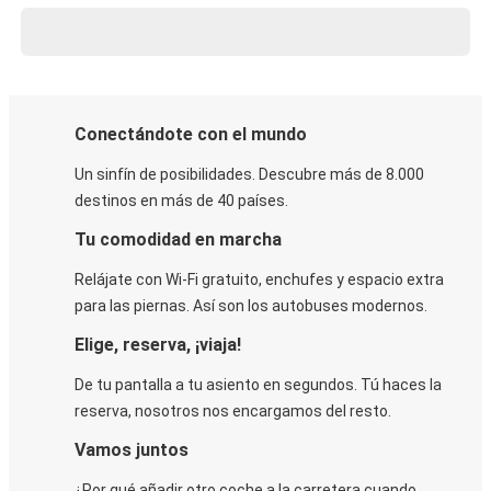
Conectándote con el mundo
Un sinfín de posibilidades. Descubre más de 8.000
destinos en más de 40 países.
Tu comodidad en marcha
Relájate con Wi-Fi gratuito, enchufes y espacio extra
para las piernas. Así son los autobuses modernos.
Elige, reserva, ¡viaja!
De tu pantalla a tu asiento en segundos. Tú haces la
reserva, nosotros nos encargamos del resto.
Vamos juntos
¿Por qué añadir otro coche a la carretera cuando