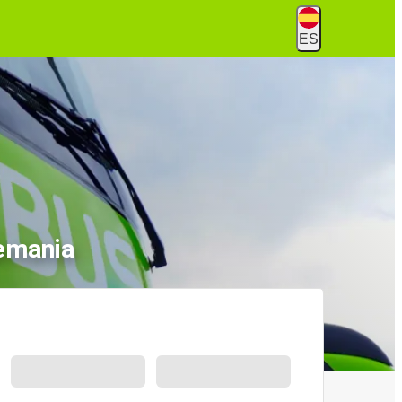
ES
lemania