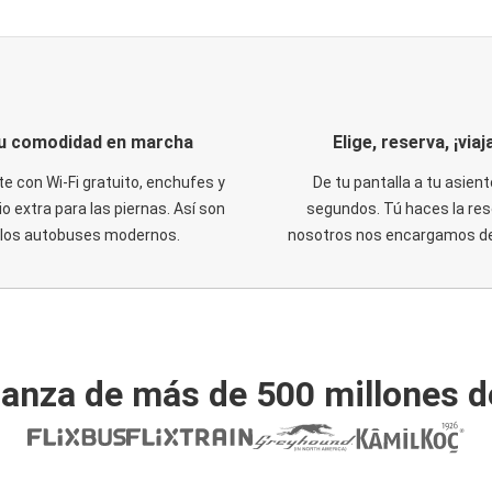
u comodidad en marcha
Elige, reserva, ¡viaja
te con Wi-Fi gratuito, enchufes y
De tu pantalla a tu asient
o extra para las piernas. Así son
segundos. Tú haces la res
los autobuses modernos.
nosotros nos encargamos del
ianza de más de 500 millones d