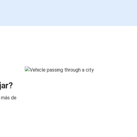
jar?
n más de