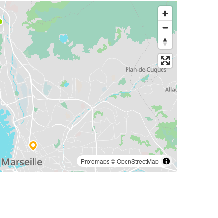
Protomaps
©
OpenStreetMap