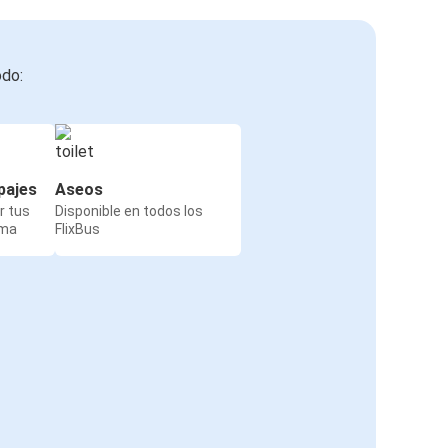
odo:
pajes
Aseos
r tus
Disponible en todos los
rma
FlixBus