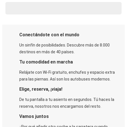
Conectándote con el mundo
Un sinfín de posibilidades. Descubre más de 8.000
destinos en más de 40 países.
Tu comodidad en marcha
Relájate con Wi-Fi gratuito, enchufes y espacio extra
para las piernas. Así son los autobuses modernos.
Elige, reserva, ¡viaja!
De tu pantalla a tu asiento en segundos. Tú haces la
reserva, nosotros nos encargamos del resto.
Vamos juntos
¿Por qué añadir otro coche a la carretera cuando