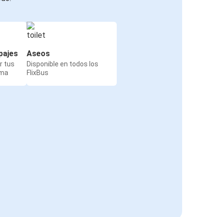
pajes
Aseos
r tus
Disponible en todos los
rma
FlixBus