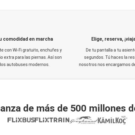
u comodidad en marcha
Elige, reserva, ¡viaja
te con Wi-Fi gratuito, enchufes y
De tu pantalla a tu asient
o extra para las piernas. Así son
segundos. Tú haces la res
los autobuses modernos.
nosotros nos encargamos del
ianza de más de 500 millones d