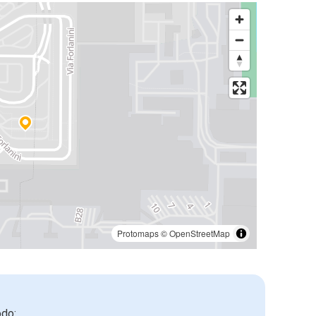
Protomaps
©
OpenStreetMap
odo: