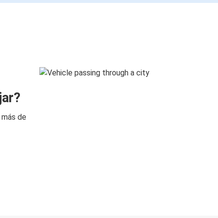
jar?
n más de