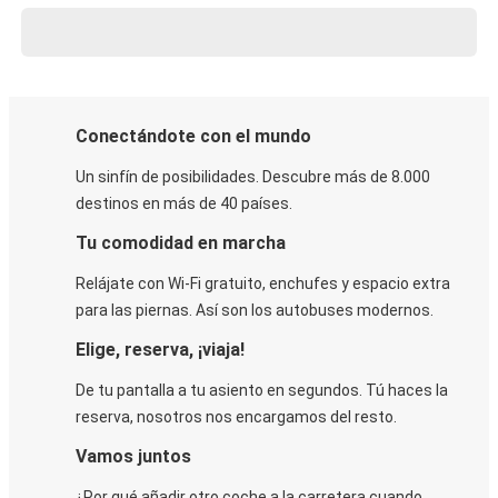
Conectándote con el mundo
Un sinfín de posibilidades. Descubre más de 8.000
destinos en más de 40 países.
Tu comodidad en marcha
Relájate con Wi-Fi gratuito, enchufes y espacio extra
para las piernas. Así son los autobuses modernos.
Elige, reserva, ¡viaja!
De tu pantalla a tu asiento en segundos. Tú haces la
reserva, nosotros nos encargamos del resto.
Vamos juntos
¿Por qué añadir otro coche a la carretera cuando