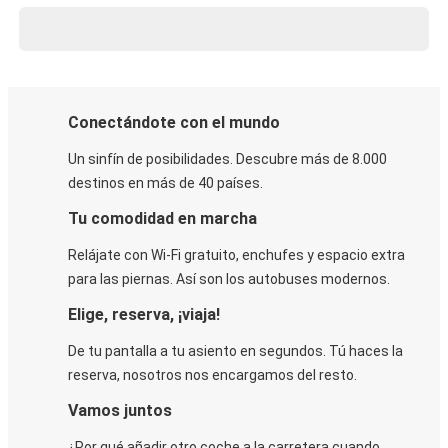
Conectándote con el mundo
Un sinfín de posibilidades. Descubre más de 8.000
destinos en más de 40 países.
Tu comodidad en marcha
Relájate con Wi-Fi gratuito, enchufes y espacio extra
para las piernas. Así son los autobuses modernos.
Elige, reserva, ¡viaja!
De tu pantalla a tu asiento en segundos. Tú haces la
reserva, nosotros nos encargamos del resto.
Vamos juntos
¿Por qué añadir otro coche a la carretera cuando