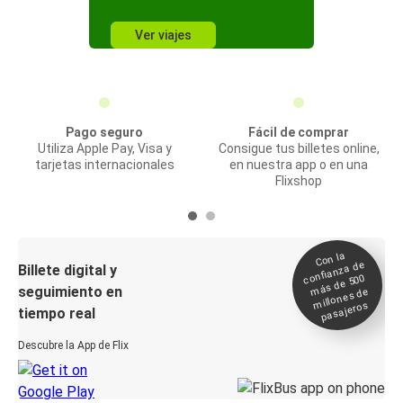
Ver viajes
Pago seguro
Fácil de comprar
Utiliza Apple Pay, Visa y
Consigue tus billetes online,
tarjetas internacionales
en nuestra app o en una
Flixshop
Con la
confianza de
Billete digital y
más de 500
seguimiento en
millones de
pasajeros
tiempo real
Descubre la App de Flix