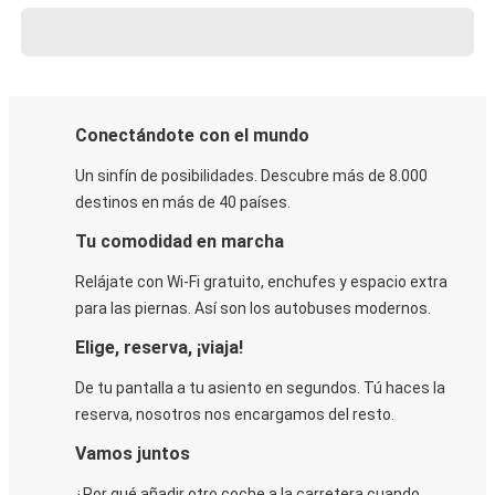
Conectándote con el mundo
Un sinfín de posibilidades. Descubre más de 8.000
destinos en más de 40 países.
Tu comodidad en marcha
Relájate con Wi-Fi gratuito, enchufes y espacio extra
para las piernas. Así son los autobuses modernos.
Elige, reserva, ¡viaja!
De tu pantalla a tu asiento en segundos. Tú haces la
reserva, nosotros nos encargamos del resto.
Vamos juntos
¿Por qué añadir otro coche a la carretera cuando