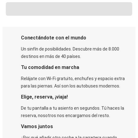
Conectándote con el mundo
Un sinfín de posibilidades. Descubre más de 8.000
destinos en más de 40 países.
Tu comodidad en marcha
Relájate con Wi-Fi gratuito, enchufes y espacio extra
para las piernas. Así son los autobuses modernos.
Elige, reserva, ¡viaja!
De tu pantalla a tu asiento en segundos. Tú haces la
reserva, nosotros nos encargamos del resto.
Vamos juntos
¿Por qué añadir otro coche a la carretera cuando