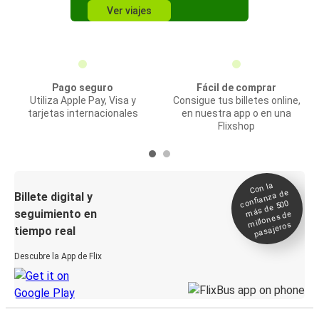
Ver viajes
Pago seguro
Fácil de comprar
Utiliza Apple Pay, Visa y
Consigue tus billetes online,
tarjetas internacionales
en nuestra app o en una
Flixshop
Con la
confianza de
Billete digital y
más de 500
seguimiento en
millones de
pasajeros
tiempo real
Descubre la App de Flix