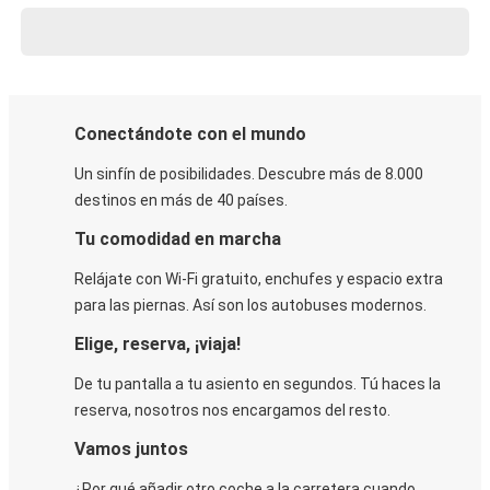
Conectándote con el mundo
Un sinfín de posibilidades. Descubre más de 8.000
destinos en más de 40 países.
Tu comodidad en marcha
Relájate con Wi-Fi gratuito, enchufes y espacio extra
para las piernas. Así son los autobuses modernos.
Elige, reserva, ¡viaja!
De tu pantalla a tu asiento en segundos. Tú haces la
reserva, nosotros nos encargamos del resto.
Vamos juntos
¿Por qué añadir otro coche a la carretera cuando