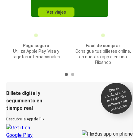
Ver viajes
Pago seguro
Fácil de comprar
Utiliza Apple Pay, Visa y
Consigue tus billetes online,
tarjetas internacionales
en nuestra app o en una
Flixshop
Con la
confianza de
Billete digital y
más de 500
seguimiento en
millones de
pasajeros
tiempo real
Descubre la App de Flix