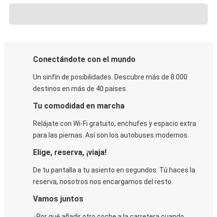
Conectándote con el mundo
Un sinfín de posibilidades. Descubre más de 8.000
destinos en más de 40 países.
Tu comodidad en marcha
Relájate con Wi-Fi gratuito, enchufes y espacio extra
para las piernas. Así son los autobuses modernos.
Elige, reserva, ¡viaja!
De tu pantalla a tu asiento en segundos. Tú haces la
reserva, nosotros nos encargamos del resto.
Vamos juntos
¿Por qué añadir otro coche a la carretera cuando