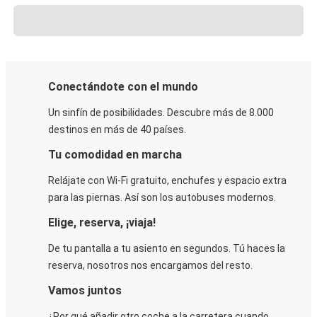
Conectándote con el mundo
Un sinfín de posibilidades. Descubre más de 8.000
destinos en más de 40 países.
Tu comodidad en marcha
Relájate con Wi-Fi gratuito, enchufes y espacio extra
para las piernas. Así son los autobuses modernos.
Elige, reserva, ¡viaja!
De tu pantalla a tu asiento en segundos. Tú haces la
reserva, nosotros nos encargamos del resto.
Vamos juntos
¿Por qué añadir otro coche a la carretera cuando