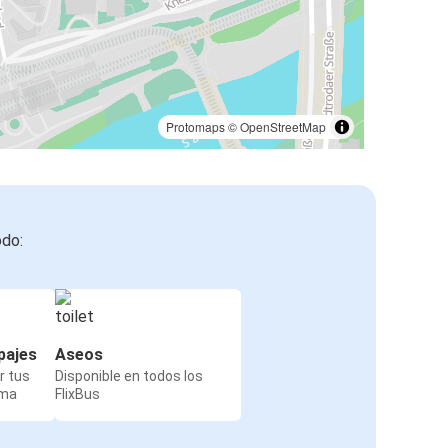
Protomaps
©
OpenStreetMap
odo:
pajes
Aseos
r tus
Disponible en todos los
rma
FlixBus