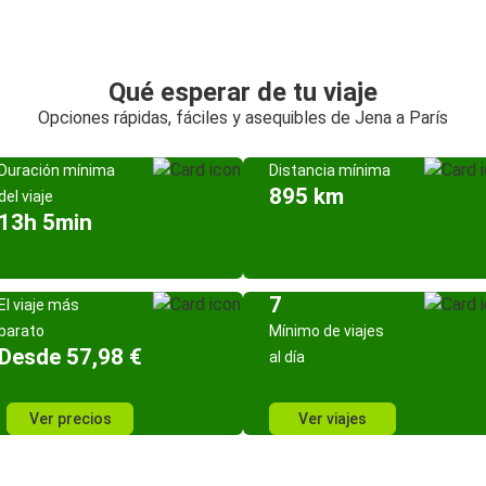
Qué esperar de tu viaje
Opciones rápidas, fáciles y asequibles de Jena a París
Duración mínima
Distancia mínima
895 km
del viaje
13h 5min
7
El viaje más
barato
Mínimo de viajes
Desde 57,98 €
al día
Ver precios
Ver viajes