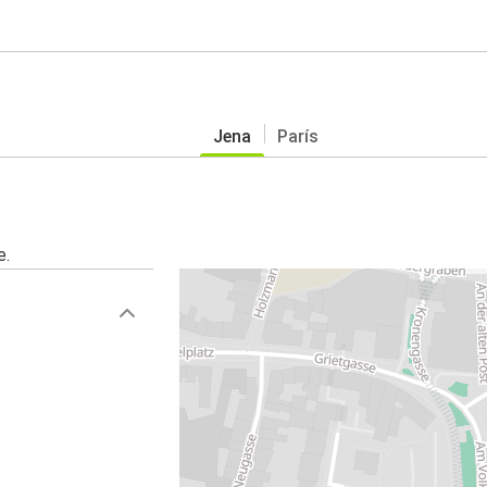
Jena
París
e.