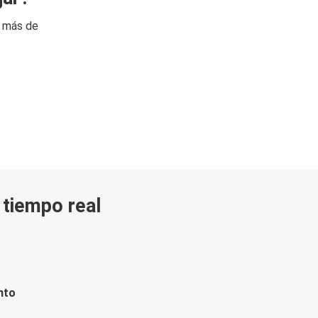
n más de
n tiempo real
nto