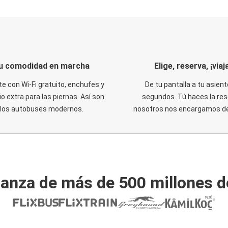
u comodidad en marcha
Elige, reserva, ¡viaja
te con Wi-Fi gratuito, enchufes y
De tu pantalla a tu asient
o extra para las piernas. Así son
segundos. Tú haces la res
los autobuses modernos.
nosotros nos encargamos del
ianza de más de 500 millones d