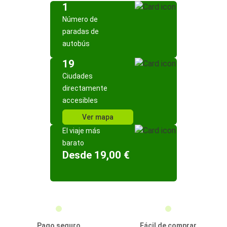
1
Número de
paradas de
autobús
19
Ciudades
directamente
accesibles
Ver mapa
El viaje más
barato
Desde 19,00 €
Pago seguro
Fácil de comprar