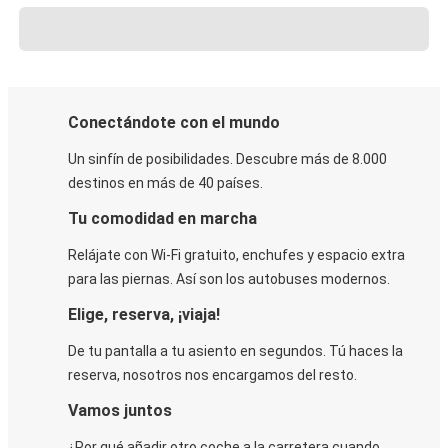
Conectándote con el mundo
Un sinfín de posibilidades. Descubre más de 8.000
destinos en más de 40 países.
Tu comodidad en marcha
Relájate con Wi-Fi gratuito, enchufes y espacio extra
para las piernas. Así son los autobuses modernos.
Elige, reserva, ¡viaja!
De tu pantalla a tu asiento en segundos. Tú haces la
reserva, nosotros nos encargamos del resto.
Vamos juntos
¿Por qué añadir otro coche a la carretera cuando