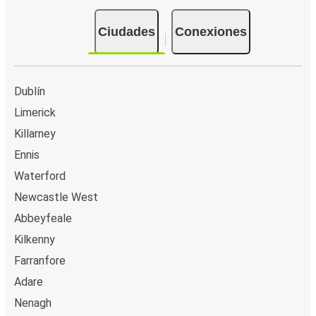
Ciudades
Conexiones
Dublín
Limerick
Killarney
Ennis
Waterford
Newcastle West
Abbeyfeale
Kilkenny
Farranfore
Adare
Nenagh