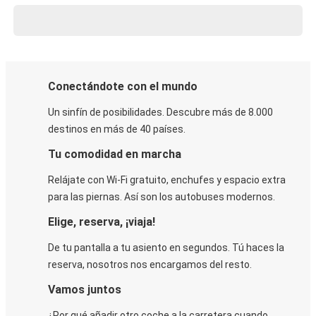
Conectándote con el mundo
Un sinfín de posibilidades. Descubre más de 8.000
destinos en más de 40 países.
Tu comodidad en marcha
Relájate con Wi-Fi gratuito, enchufes y espacio extra
para las piernas. Así son los autobuses modernos.
Elige, reserva, ¡viaja!
De tu pantalla a tu asiento en segundos. Tú haces la
reserva, nosotros nos encargamos del resto.
Vamos juntos
¿Por qué añadir otro coche a la carretera cuando