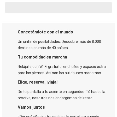
Conectándote con el mundo
Un sinfín de posibilidades. Descubre más de 8.000
destinos en más de 40 países.
Tu comodidad en marcha
Relájate con Wi-Fi gratuito, enchufes y espacio extra
para las piernas. Así son los autobuses modernos.
Elige, reserva, ¡viaja!
De tu pantalla a tu asiento en segundos. Tú haces la
reserva, nosotros nos encargamos del resto.
Vamos juntos
¿Por qué añadir otro coche a la carretera cuando