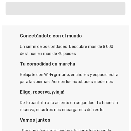
Conectándote con el mundo
Un sinfín de posibilidades. Descubre más de 8.000
destinos en más de 40 países.
Tu comodidad en marcha
Relájate con Wi-Fi gratuito, enchufes y espacio extra
para las piernas. Así son los autobuses modernos.
Elige, reserva, ¡viaja!
De tu pantalla a tu asiento en segundos. Tú haces la
reserva, nosotros nos encargamos del resto.
Vamos juntos
¿Por qué añadir otro coche a la carretera cuando