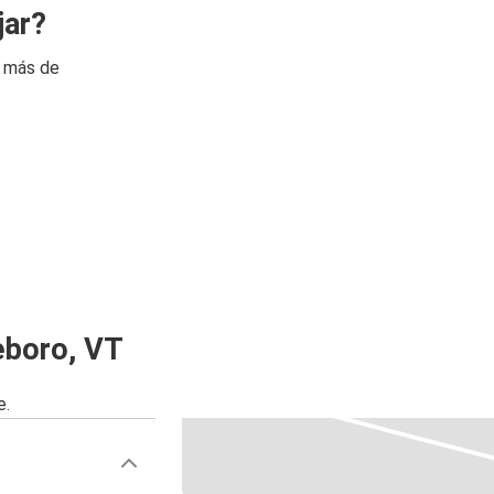
jar?
n más de
eboro, VT
e.