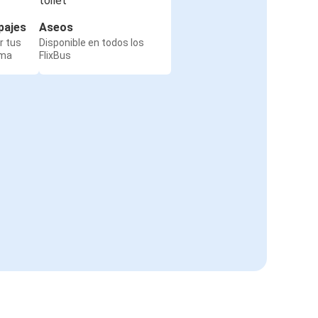
pajes
Aseos
r tus
Disponible en todos los
rma
FlixBus