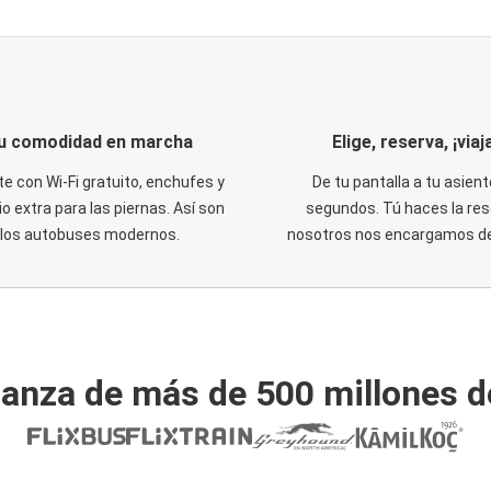
u comodidad en marcha
Elige, reserva, ¡viaja
te con Wi-Fi gratuito, enchufes y
De tu pantalla a tu asient
o extra para las piernas. Así son
segundos. Tú haces la res
los autobuses modernos.
nosotros nos encargamos del
ianza de más de 500 millones d