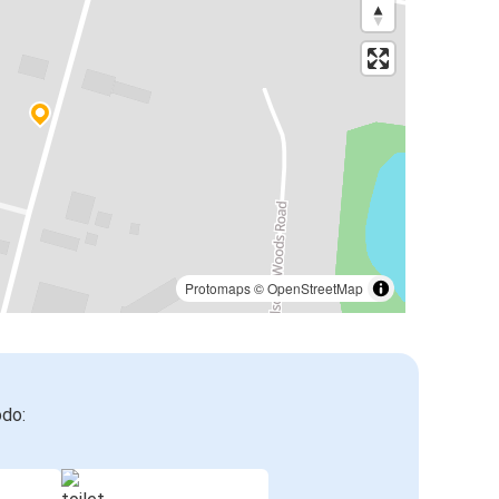
Protomaps
©
OpenStreetMap
odo: