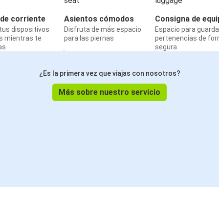
de corriente
Asientos cómodos
Consigna de equi
us dispositivos
Disfruta de más espacio
Espacio para guarda
s mientras te
para las piernas
pertenencias de fo
as
segura
¿Es la primera vez que viajas con nosotros?
Más sobre nuestro servicio