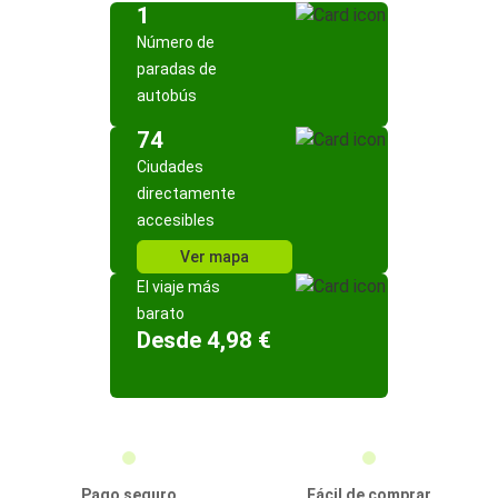
1
Número de
paradas de
autobús
74
Ciudades
directamente
accesibles
Ver mapa
El viaje más
barato
Desde 4,98 €
Pago seguro
Fácil de comprar