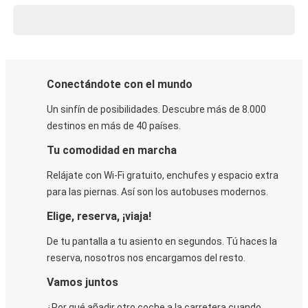
Conectándote con el mundo
Un sinfín de posibilidades. Descubre más de 8.000
destinos en más de 40 países.
Tu comodidad en marcha
Relájate con Wi-Fi gratuito, enchufes y espacio extra
para las piernas. Así son los autobuses modernos.
Elige, reserva, ¡viaja!
De tu pantalla a tu asiento en segundos. Tú haces la
reserva, nosotros nos encargamos del resto.
Vamos juntos
¿Por qué añadir otro coche a la carretera cuando