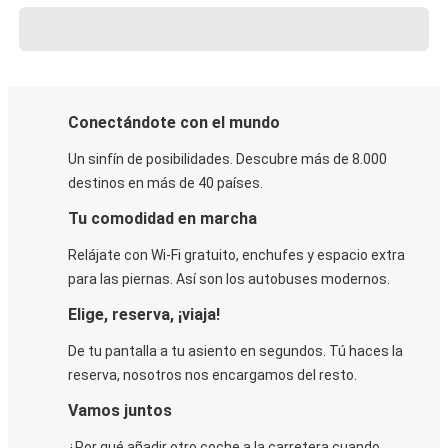
Conectándote con el mundo
Un sinfín de posibilidades. Descubre más de 8.000
destinos en más de 40 países.
Tu comodidad en marcha
Relájate con Wi-Fi gratuito, enchufes y espacio extra
para las piernas. Así son los autobuses modernos.
Elige, reserva, ¡viaja!
De tu pantalla a tu asiento en segundos. Tú haces la
reserva, nosotros nos encargamos del resto.
Vamos juntos
¿Por qué añadir otro coche a la carretera cuando