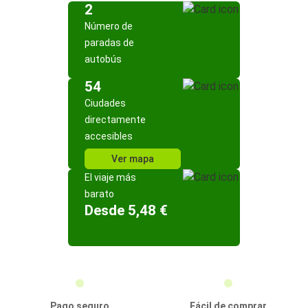
2
Número de
paradas de
autobús
54
Ciudades
directamente
accesibles
Ver mapa
El viaje más
barato
Desde 5,48 €
Pago seguro
Fácil de comprar