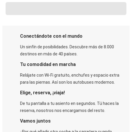
Conectándote con el mundo
Un sinfín de posibilidades. Descubre más de 8.000
destinos en más de 40 países.
Tu comodidad en marcha
Relájate con Wi-Fi gratuito, enchufes y espacio extra
para las piernas. Así son los autobuses modernos.
Elige, reserva, ¡viaja!
De tu pantalla a tu asiento en segundos. Tú haces la
reserva, nosotros nos encargamos del resto.
Vamos juntos
¿Por qué añadir otro coche a la carretera cuando