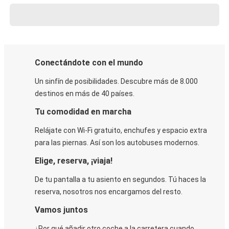
Conectándote con el mundo
Un sinfín de posibilidades. Descubre más de 8.000
destinos en más de 40 países.
Tu comodidad en marcha
Relájate con Wi-Fi gratuito, enchufes y espacio extra
para las piernas. Así son los autobuses modernos.
Elige, reserva, ¡viaja!
De tu pantalla a tu asiento en segundos. Tú haces la
reserva, nosotros nos encargamos del resto.
Vamos juntos
¿Por qué añadir otro coche a la carretera cuando