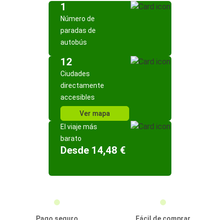
1
Número de
paradas de
autobús
12
Ciudades
directamente
accesibles
Ver mapa
El viaje más
barato
Desde 14,48 €
Pago seguro
Fácil de comprar