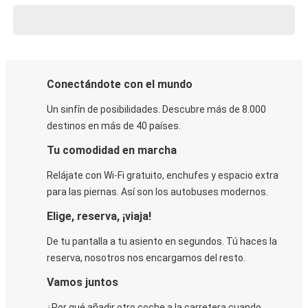
Conectándote con el mundo
Un sinfín de posibilidades. Descubre más de 8.000
destinos en más de 40 países.
Tu comodidad en marcha
Relájate con Wi-Fi gratuito, enchufes y espacio extra
para las piernas. Así son los autobuses modernos.
Elige, reserva, ¡viaja!
De tu pantalla a tu asiento en segundos. Tú haces la
reserva, nosotros nos encargamos del resto.
Vamos juntos
¿Por qué añadir otro coche a la carretera cuando