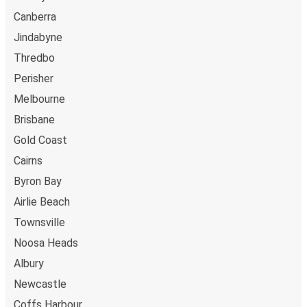
Canberra
Jindabyne
Thredbo
Perisher
Melbourne
Brisbane
Gold Coast
Cairns
Byron Bay
Airlie Beach
Townsville
Noosa Heads
Albury
Newcastle
Coffs Harbour