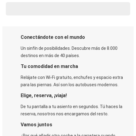
Conectándote con el mundo
Un sinfín de posibilidades. Descubre más de 8.000
destinos en más de 40 países.
Tu comodidad en marcha
Relájate con Wi-Fi gratuito, enchufes y espacio extra
para las piernas. Así son los autobuses modernos.
Elige, reserva, ¡viaja!
De tu pantalla a tu asiento en segundos. Tú haces la
reserva, nosotros nos encargamos del resto.
Vamos juntos
¿Por qué añadir otro coche a la carretera cuando