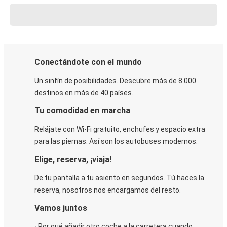
Conectándote con el mundo
Un sinfín de posibilidades. Descubre más de 8.000
destinos en más de 40 países.
Tu comodidad en marcha
Relájate con Wi-Fi gratuito, enchufes y espacio extra
para las piernas. Así son los autobuses modernos.
Elige, reserva, ¡viaja!
De tu pantalla a tu asiento en segundos. Tú haces la
reserva, nosotros nos encargamos del resto.
Vamos juntos
¿Por qué añadir otro coche a la carretera cuando