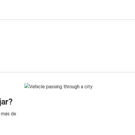
jar?
n más de