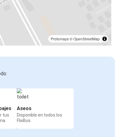
Protomaps
©
OpenStreetMap
odo:
pajes
Aseos
r tus
Disponible en todos los
rma
FlixBus