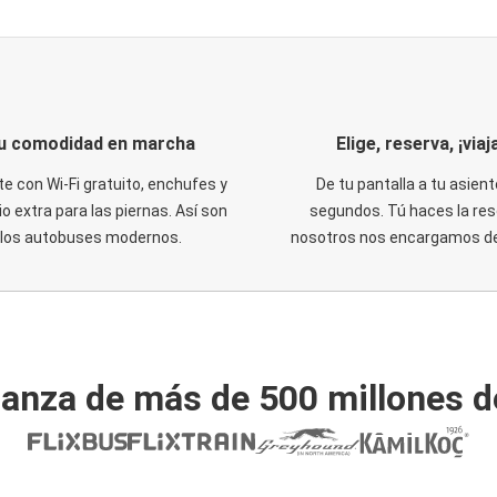
u comodidad en marcha
Elige, reserva, ¡viaja
te con Wi-Fi gratuito, enchufes y
De tu pantalla a tu asient
o extra para las piernas. Así son
segundos. Tú haces la res
los autobuses modernos.
nosotros nos encargamos del
ianza de más de 500 millones d