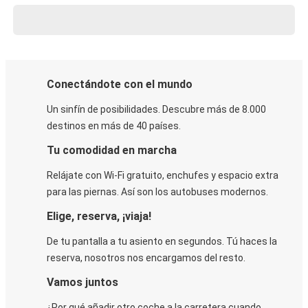
Conectándote con el mundo
Un sinfín de posibilidades. Descubre más de 8.000
destinos en más de 40 países.
Tu comodidad en marcha
Relájate con Wi-Fi gratuito, enchufes y espacio extra
para las piernas. Así son los autobuses modernos.
Elige, reserva, ¡viaja!
De tu pantalla a tu asiento en segundos. Tú haces la
reserva, nosotros nos encargamos del resto.
Vamos juntos
¿Por qué añadir otro coche a la carretera cuando