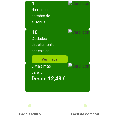
1
Número de
paradas de
autobús
10
Ciudades
directamente
accesibles
Ver mapa
El viaje más
barato
Desde 12,48 €
Pago seguro
Fácil de comprar