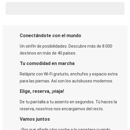
Conectándote con el mundo
Un sinfín de posibilidades. Descubre más de 8.000
destinos en más de 40 países.
Tu comodidad en marcha
Relájate con Wi-Fi gratuito, enchufes y espacio extra
para las piernas. Así son los autobuses modernos.
Elige, reserva, ¡viaja!
De tu pantalla a tu asiento en segundos. Tú haces la
reserva, nosotros nos encargamos del resto.
Vamos juntos
¿Por qué añadir otro coche a la carretera cuando