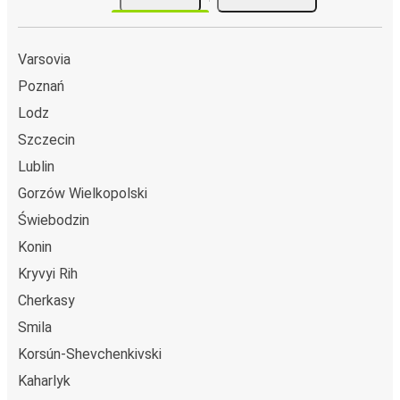
Varsovia
Poznań
Lodz
Szczecin
Lublin
Gorzów Wielkopolski
Świebodzin
Konin
Kryvyi Rih
Cherkasy
Smila
Korsún-Shevchenkivski
Kaharlyk