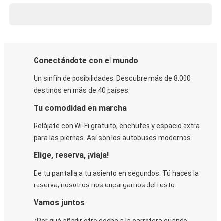
Conectándote con el mundo
Un sinfín de posibilidades. Descubre más de 8.000
destinos en más de 40 países.
Tu comodidad en marcha
Relájate con Wi-Fi gratuito, enchufes y espacio extra
para las piernas. Así son los autobuses modernos.
Elige, reserva, ¡viaja!
De tu pantalla a tu asiento en segundos. Tú haces la
reserva, nosotros nos encargamos del resto.
Vamos juntos
¿Por qué añadir otro coche a la carretera cuando