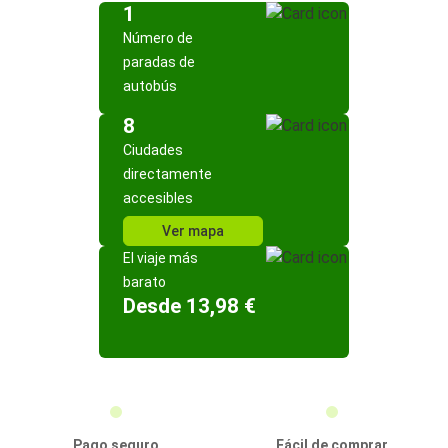
1
Número de
paradas de
autobús
8
Ciudades
directamente
accesibles
Ver mapa
El viaje más
barato
Desde 13,98 €
Pago seguro
Fácil de comprar