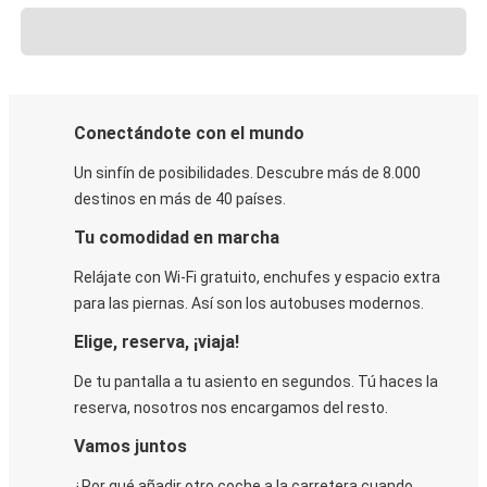
Conectándote con el mundo
Un sinfín de posibilidades. Descubre más de 8.000
destinos en más de 40 países.
Tu comodidad en marcha
Relájate con Wi-Fi gratuito, enchufes y espacio extra
para las piernas. Así son los autobuses modernos.
Elige, reserva, ¡viaja!
De tu pantalla a tu asiento en segundos. Tú haces la
reserva, nosotros nos encargamos del resto.
Vamos juntos
¿Por qué añadir otro coche a la carretera cuando