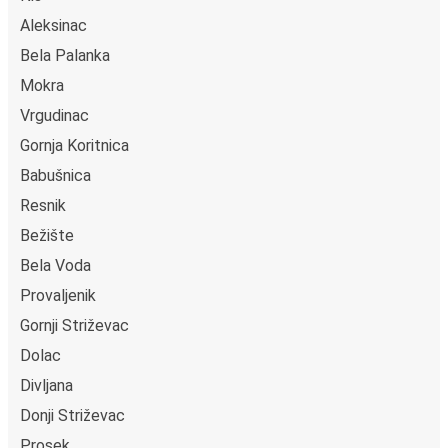
Aleksinac
Bela Palanka
Mokra
Vrgudinac
Gornja Koritnica
Babušnica
Resnik
Bežište
Bela Voda
Provaljenik
Gornji Striževac
Dolac
Divljana
Donji Striževac
Prosek