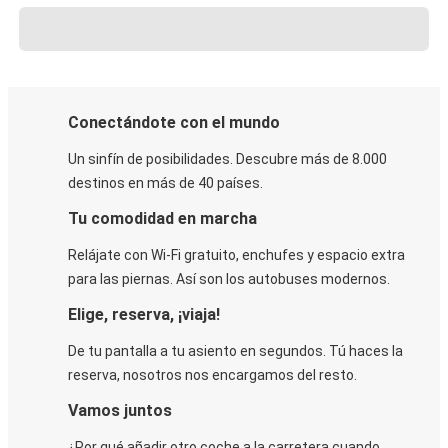
Conectándote con el mundo
Un sinfín de posibilidades. Descubre más de 8.000
destinos en más de 40 países.
Tu comodidad en marcha
Relájate con Wi-Fi gratuito, enchufes y espacio extra
para las piernas. Así son los autobuses modernos.
Elige, reserva, ¡viaja!
De tu pantalla a tu asiento en segundos. Tú haces la
reserva, nosotros nos encargamos del resto.
Vamos juntos
¿Por qué añadir otro coche a la carretera cuando