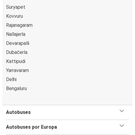
Suryapet
Kovvuru
Rajanagaram
Nallajerla
Devarapalli
Dubačerla
Kattipudi
Yarravaram
Delhi
Bengaluru
Autobuses
Autobuses por Europa