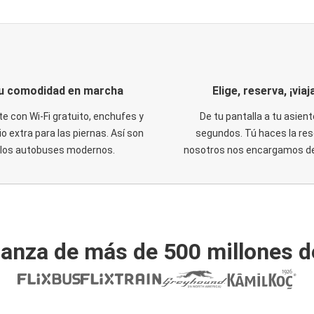
u comodidad en marcha
Elige, reserva, ¡viaja
te con Wi-Fi gratuito, enchufes y
De tu pantalla a tu asient
o extra para las piernas. Así son
segundos. Tú haces la res
los autobuses modernos.
nosotros nos encargamos del
ianza de más de 500 millones d