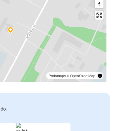
Protomaps
©
OpenStreetMap
odo: