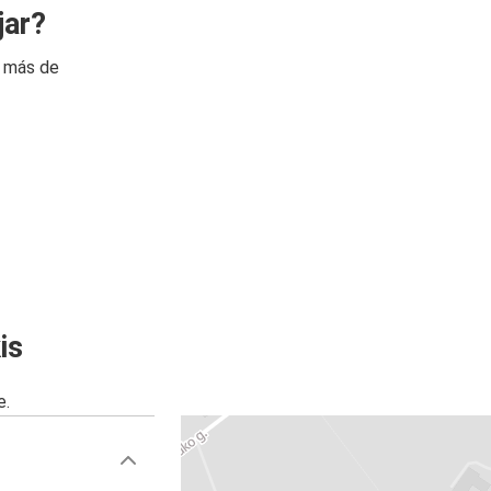
jar?
n más de
is
e.