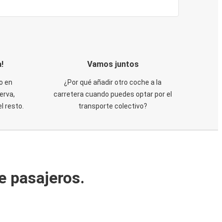
!
Vamos juntos
o en
¿Por qué añadir otro coche a la
erva,
carretera cuando puedes optar por el
 resto.
transporte colectivo?
e pasajeros.