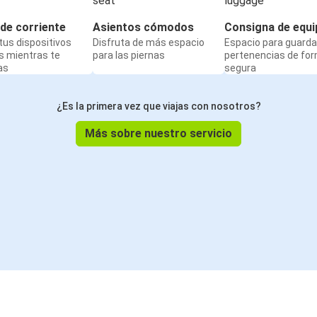
de corriente
Asientos cómodos
Consigna de equi
us dispositivos
Disfruta de más espacio
Espacio para guarda
s mientras te
para las piernas
pertenencias de fo
as
segura
¿Es la primera vez que viajas con nosotros?
Más sobre nuestro servicio