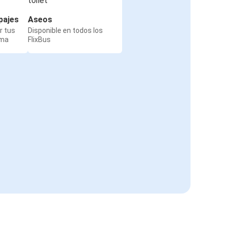
pajes
Aseos
r tus
Disponible en todos los
rma
FlixBus