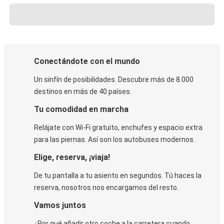
Conectándote con el mundo
Un sinfín de posibilidades. Descubre más de 8.000
destinos en más de 40 países.
Tu comodidad en marcha
Relájate con Wi-Fi gratuito, enchufes y espacio extra
para las piernas. Así son los autobuses modernos.
Elige, reserva, ¡viaja!
De tu pantalla a tu asiento en segundos. Tú haces la
reserva, nosotros nos encargamos del resto.
Vamos juntos
¿Por qué añadir otro coche a la carretera cuando