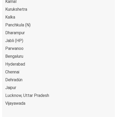
Karnal
Kurukshetra
Kalka
Panchkula (N)
Dharampur
Jabli (HP)
Parwanoo
Bengaluru
Hyderabad
Chennai
Dehradún
Jaipur
Lucknow, Uttar Pradesh
Vijayawada