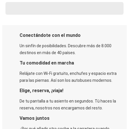
Conectándote con el mundo
Un sinfín de posibilidades. Descubre más de 8.000
destinos en más de 40 países.
Tu comodidad en marcha
Relájate con Wi-Fi gratuito, enchufes y espacio extra
para las piernas. Así son los autobuses modernos.
Elige, reserva, ¡viaja!
De tu pantalla a tu asiento en segundos. Tú haces la
reserva, nosotros nos encargamos del resto.
Vamos juntos
¿Por qué añadir otro coche a la carretera cuando