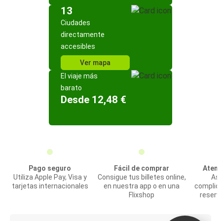
13
Ciudades
directamente
accesibles
Ver mapa
El viaje más
barato
Desde 12,48 €
Pago seguro
Fácil de comprar
Atenc
Utiliza Apple Pay, Visa y
Consigue tus billetes online,
Asi
tarjetas internacionales
en nuestra app o en una
complic
Flixshop
reserv