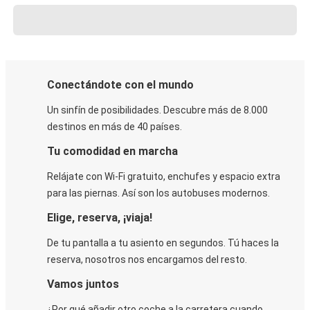
Conectándote con el mundo
Un sinfín de posibilidades. Descubre más de 8.000
destinos en más de 40 países.
Tu comodidad en marcha
Relájate con Wi-Fi gratuito, enchufes y espacio extra
para las piernas. Así son los autobuses modernos.
Elige, reserva, ¡viaja!
De tu pantalla a tu asiento en segundos. Tú haces la
reserva, nosotros nos encargamos del resto.
Vamos juntos
¿Por qué añadir otro coche a la carretera cuando