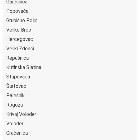
Garešnica
Popovača
Grubišno Polje
Veliko Brdo
Hercegovac
Veliki Zdenci
Repušnica
Kutinska Slatina
Stupovača
Šartovac
Palešnik
Rogoža
Krivaj Voloder
Voloder
Gračenica