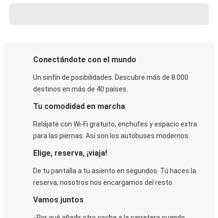
Conectándote con el mundo
Un sinfín de posibilidades. Descubre más de 8.000
destinos en más de 40 países.
Tu comodidad en marcha
Relájate con Wi-Fi gratuito, enchufes y espacio extra
para las piernas. Así son los autobuses modernos.
Elige, reserva, ¡viaja!
De tu pantalla a tu asiento en segundos. Tú haces la
reserva, nosotros nos encargamos del resto.
Vamos juntos
¿Por qué añadir otro coche a la carretera cuando