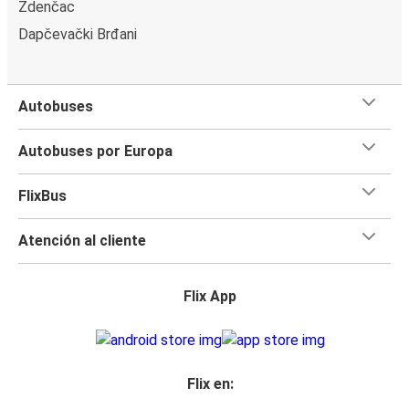
Zdenčac
Dapčevački Brđani
Autobuses
Autobuses por Europa
FlixBus
Atención al cliente
Flix App
Flix en: