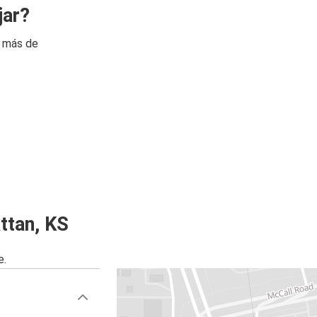
jar?
n más de
ttan, KS
e.