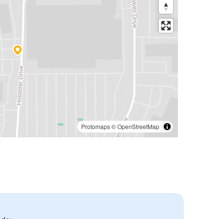
Protomaps
©
OpenStreetMap