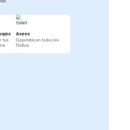
odo:
pajes
Aseos
r tus
Disponible en todos los
rma
FlixBus